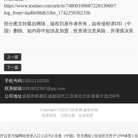
https://www.toutiao.com/article/7480010968722833960/?
log_from=dad0e98db33be_1742259302336
部分图文转载自网络，版权归原作者所有，如有侵权请OD（中
国）删除。如内容中如涉及加盟，投资请注意风险，并谨慎决策
上一篇
下一篇
手机号码
13551116330
联系邮箱
3082602357@qq.com
公司地址
成都市郫都区成都现代工业港北片区港泰大道298号
Copyright ©
2021
OD官网 版权所有
技术支持：
万商云集
企业资质
开云官方端网站登录入口
|
LEYU·乐鱼（中国）官方网站
|
乐动官方开户
|
FH体育
|
乐