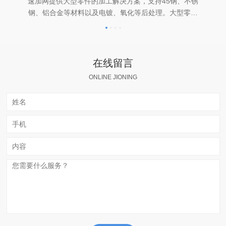
小
速加网提供大型零件的加工解决方案，支持45钢、不锈
的
钢、铝合金等材料以及电镀、氧化等后处理。大型零件
铝
的加工需要大型设备的支撑，速加网铣加工的大加工尺
巧
寸可达2100mm x 1600mm x 800mm，车加工大加工直
接可达400mm。
在线留言
ONLINE JIONING