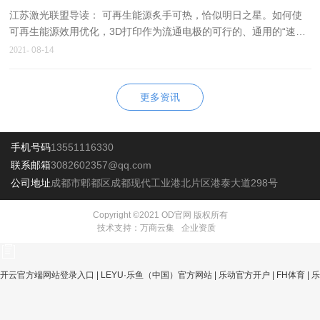
江苏激光联盟导读： 可再生能源炙手可热，恰似明日之星。如何使
可再生能源效用优化，3D打印作为流通电极的可行的、通用的“速成
法”，大限度提高反应器性能的一种途径，正发挥着重要作用！劳伦
2021-
08-14
斯·利弗莫尔国家实验室LLNL的科学家和工程师们利用3D打印电极
(FTEs)，将CO2和其他分子转化为好的产品电化学反应器的核心组
更多资讯
件。 劳伦斯·利弗莫尔国家实验室的工程师们从石墨烯气凝胶中获得
了3D打印的贯穿式电极(flow-through electrode
手机号码
13551116330
联系邮箱
3082602357@qq.com
公司地址
成都市郫都区成都现代工业港北片区港泰大道298号
Copyright ©
2021
OD官网 版权所有
技术支持：
万商云集
企业资质
开云官方端网站登录入口
|
LEYU·乐鱼（中国）官方网站
|
乐动官方开户
|
FH体育
|
乐
鱼网页版登录入口
|
ld（中国）官方网站
|
FH在线平台（中国）官网
|
FH网页版登录
入口_FH（中国）
|
星空在线登录
|