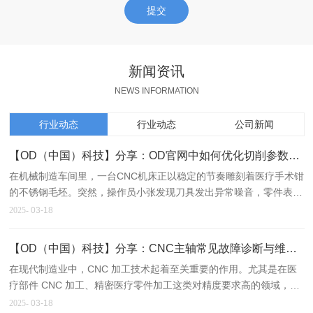
提交
新闻资讯
NEWS INFORMATION
行业动态
行业动态
公司新闻
【OD（中国）科技】分享：OD官网中如何优化切削参数（转速、进给、切深）以提高效率？
在机械制造车间里，一台CNC机床正以稳定的节奏雕刻着医疗手术钳
的不锈钢毛坯。突然，操作员小张发现刀具发出异常噪音，零件表面
也出现了毛刺——转速过高导致刀具磨损加剧了。这样的场景每天都
2025-
03-18
在工厂上演，而解决问题的关键，往往藏在转速、进给、切深这组看
似枯燥的参数里。
【OD（中国）科技】分享：CNC主轴常见故障诊断与维护方法
在现代制造业中，CNC 加工技术起着至关重要的作用。尤其是在医
疗部件 CNC 加工、精密医疗零件加工这类对精度要求高的领域，
CNC 机器的稳定运行直接关系到产品质量。而 CNC 主轴作为 CNC
2025-
03-18