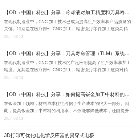
机器的核心部件，其正常运转更是重中之重。今天，我们就来聊聊
CNC 主轴常见故障诊断与维护方法。
【OD（中国）科技】分享：冷却液对加工精度和刀具寿命的影响
在现代制造业中，CNC 加工技术已成为提高生产效率和产品质量的
关键。特别是在医疗部件 CNC 加工、精密医疗零件加工这类高精度
要求的领域，任何一个细微因素都可能影响到最 终产品的质量。其
2025-
03-18
中，冷却液在 CNC 加工中扮演着举足轻重的角色，它对加工精度和
刀具寿命有着不可忽视的影响。
【OD（中国）科技】分享：刀具寿命管理（TLM）系统的实践应用
在现代制造业中，CNC 加工技术的广泛应用提高了生产效率和加工
精度。尤其是在医疗部件 CNC 加工、精密医疗零件加工这类对精度
要求近乎苛刻的领域，每一个加工环节都至关重要。而刀具作为
2025-
03-18
CNC 加工中的关键消耗品，其寿命管理直接影响着加工质量和成
本。这时候，刀具寿命管理（TLM）系统就发挥了重要作用。
【OD（中国）科技】分享：如何提高钣金加工中材料的利用率？
在钣金加工领域，材料成本往往占据了生产成本的很大一部分。因
此，提高钣金加工中材料的利用率，不仅能够降低成本，还能提升企
业的经济效益和竞争力。接下来，我们将围绕提高钣金材料利用率的
2025-
03-18
方法，并以喷码机零部件加工为例展开讨论。
3D打印可优化电化学反应器的贯穿式电极