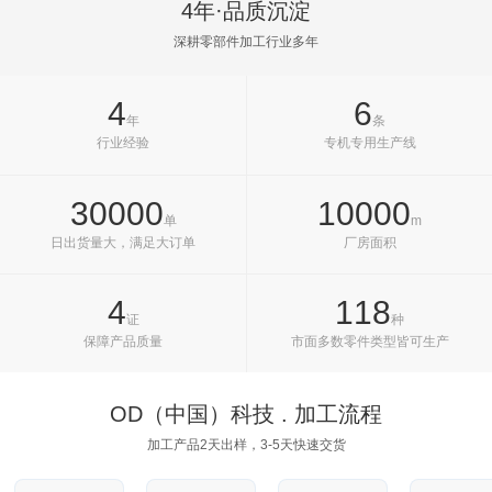
4年·品质沉淀
深耕零部件加工行业多年
4
6
年
条
行业经验
专机专用生产线
30000
10000
单
m
日出货量大，满足大订单
厂房面积
4
118
证
种
保障产品质量
市面多数零件类型皆可生产
OD（中国）科技 . 加工流程
加工产品2天出样，3-5天快速交货