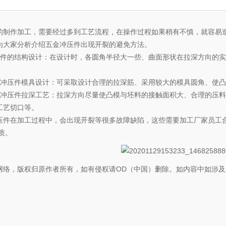
的制作加工，需要经过多到工艺流程，在操作过程如果稍有不慎，就容易
为大家分析介绍五金冲压件出现开裂的避免方法。
压件的结构设计：在设计时，各圆角半径大一些、曲面形状在拉深方向的
压件模具设计：可采取设计合理的拉深筋、采用较大的模具圆角、使凸
压件拉深工艺：拉深方向尽量使凸模与坯料的接触面积大、合理的压料
工艺切口等。
在加工过程中，会出现开裂等很多故障缺陷，这些需要加工厂家员工合
质。
网络，版权归原作者所有，如有侵权请OD（中国）删除。如内容中如涉