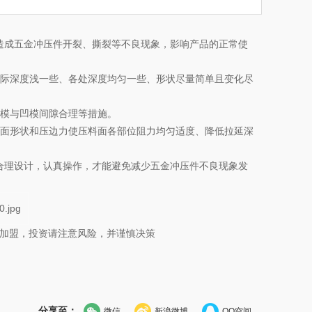
造成五金冲压件开裂、撕裂等不良现象，影响产品的正常使
实际深度浅一些、各处深度均匀一些、形状尽量简单且变化尽
模与凹模间隙合理等措施。
面形状和压边力使压料面各部位阻力均匀适度、降低拉延深
理设计，认真操作，才能避免减少五金冲压件不良现象发
及加盟，投资请注意风险，并谨慎决策
分享至：
微信
新浪微博
QQ空间